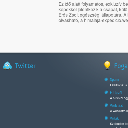
Ez idő alatt folyamatos, exkluzív 
képekkel jelentkezik a csapat, külö
Erős Zsolt egészségi állapotára. 
olvasható, a himalaja-expedicio.w
Elektronikus
A hírlevél e
A webkettő k
Szabadon ter