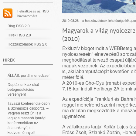
Feliratkozás az RSS
hírcsatornára.
Magyarok
2010.08.26. |
a hozzászólások lehetősége kikapc
Blog RSS 2.0
a
világ
Hírek RSS 2.0
nyolcezresein
–
Hozzászólások RSS 2.0
Exkluzív blogot indít a WEBBeteg 
Cho-
nyolcezresein” elnevezésű soroza
Oyu
meghódítását tervező csapat útjáró
(2010)
maguk vezetnek. Az expedícióban 
bejegyzéshez
is, aki lábamputációját követően e
ÁLLÁS: portál menedzser
méter fölé.
A 2010-es Cho-Oyu (rehab) expedí
Dupláztunk az első
7:15-kor indult Ferihegy 2A terminál
betegedukációs
versenyen!
Az expedíciója Frankfurt és Bahrein
Tavaszi konferencia-özön
reggel menetrend szerint megérke
a Szinapszis csoporttal –
ma délután megkezdődik a mászás 
Vegyen részt Ön is a
ügyintézés.
legizgalmasabb iparági
konferenciákon az
A vállalkozás tagjai Kollár Lajos (a
általunk nyújtott
Erőss Zsolt, Szlankó Zoltán, Horvát
kedvezménnyel!