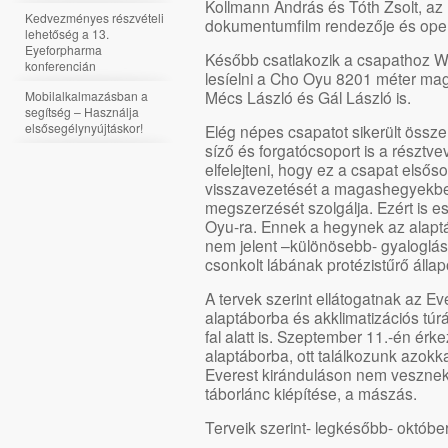
Kollmann András és Tóth Zsolt, az 
Kedvezményes részvételi
dokumentumfilm rendezője és oper
lehetőség a 13.
Eyeforpharma
Később csatlakozik a csapathoz Wet
konferencián
lesíelni a Cho Oyu 8201 méter mag
Mécs László és Gál László is.
Mobilalkalmazásban a
segítség – Használja
elsősegélynyújtáskor!
Elég népes csapatot sikerült össze
síző és forgatócsoport is a résztv
elfelejteni, hogy ez a csapat elsős
visszavezetését a magashegyekbe
megszerzését szolgálja. Ezért is es
Oyu-ra. Ennek a hegynek az alapt
nem jelent –különösebb- gyaloglás
csonkolt lábának protézistűrő álla
A tervek szerint ellátogatnak az E
alaptáborba és akklimatizációs túr
fal alatt is. Szeptember 11.-én ér
alaptáborba, ott találkozunk azokka
Everest kiránduláson nem vesznek
táborlánc kiépítése, a mászás.
Terveik szerint- legkésőbb- októbe