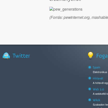
(Forrás:
pewinternet.org,
mashable
Elektronikus
A hírlevél e
A webkettő k
Szabadon ter