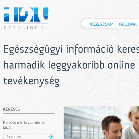
Keresés a hírfolyam elemei
között.