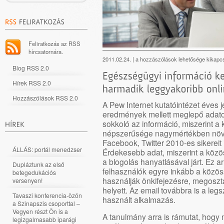
Feliratkozás az RSS
hírcsatornára.
Egészségügyi
2011.02.24. |
a hozzászólások lehetősége kikapc
Blog RSS 2.0
információ
keresése
Hírek RSS 2.0
–
a
Hozzászólások RSS 2.0
A Pew Internet kutatóintézet éves j
harmadik
eredmények mellett meglepő adatok
leggyakoribb
sokkoló az információ, miszerint a
online
népszerűsége nagymértékben növe
tevékenység
Facebook, Twitter 2010-es sikereit 
bejegyzéshez
ÁLLÁS: portál menedzser
Érdekesebb adat, miszerint a közö
a blogolás hanyatlásával járt.
Ez ar
Dupláztunk az első
felhasználók egyre inkább a közös
betegedukációs
használják önkifejezésre, megoszt
versenyen!
helyett. Az email továbbra is a le
Tavaszi konferencia-özön
használt alkalmazás.
a Szinapszis csoporttal –
Vegyen részt Ön is a
A tanulmány arra is rámutat, hogy
legizgalmasabb iparági