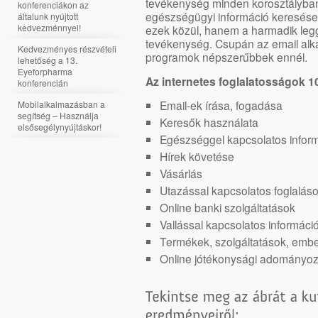
tevékenység minden korosztályba
konferenciákon az
egészségügyi információ keresés
általunk nyújtott
kedvezménnyel!
ezek közül, hanem a harmadik legg
tevékenység. Csupán az email alk
Kedvezményes részvételi
programok népszerűbbek ennél.
lehetőség a 13.
Eyeforpharma
Az internetes foglalatosságok 10-
konferencián
Email-ek írása, fogadása
Mobilalkalmazásban a
segítség – Használja
Keresők használata
elsősegélynyújtáskor!
Egészséggel kapcsolatos infor
Hírek követése
Vásárlás
Utazással kapcsolatos foglaláso
Online banki szolgáltatások
Vallással kapcsolatos informáci
Termékek, szolgáltatások, emb
Online jótékonysági adományo