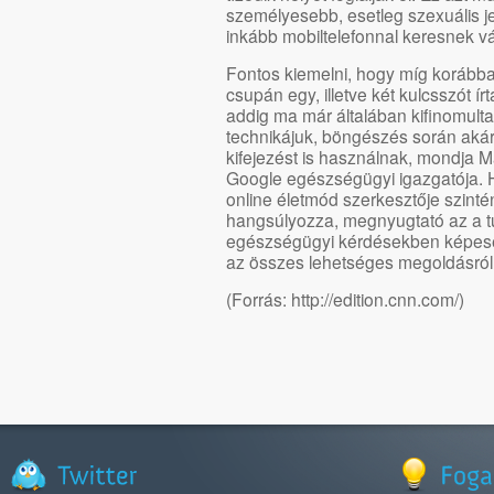
személyesebb, esetleg szexuális j
inkább mobiltelefonnal keresnek vá
Fontos kiemelni, hogy míg korábba
csupán egy, illetve két kulcsszót í
addig ma már általában kifinomult
technikájuk, böngészés során akár 
kifejezést is használnak, mondja M
Google egészségügyi igazgatója. 
online életmód szerkesztője szinté
hangsúlyozza, megnyugtató az a t
egészségügyi kérdésekben képese
az összes lehetséges megoldásról
(Forrás: http://edition.cnn.com/)