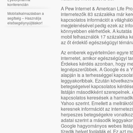
konferencián
A Pew Internet & American Life Pro
internetezők 83 százaléka már ker
Mobilalkalmazásban a
segítség – Használja
kapcsolatos információt a világhál
elsősegélynyújtáskor!
megjelenésével pedig ezek az inf
könnyebben elérhetőek. A kutatás
mobil felhasználók 17 százaléka k
az őt érdeklő egészségügyi témán
Az emberek egyértelműen egyre tö
internetet, amikor egészségügyi t
Érdekes kérdés azonban, hogy me
legnépszerűbbek. A Google és a Yahoo
alapján is a terhességgel kapcsol
leggyakoribbak. Ezután következne
betegségeivel kapcsolatos kérdés
listáján másodikként szerepelnek. 
kapcsolatos keresések a harmadik
Yahoo szerint. Emellett a mellrákró
keresnek információt az internete
herpeszes betegségekre vonatkoz
adatai szerint a második leggyakor
Google hagyományos webes listáj
tízedik helyet foglalják el. Ez azt m