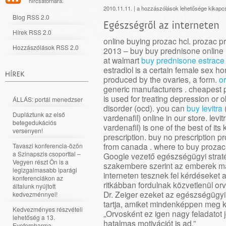
hírcsatornára.
Egészségről
2010.11.11. |
a hozzászólások lehetősége kikapc
Blog RSS 2.0
az
interneten
Hírek RSS 2.0
bejegyzéshez
online buying prozac hcl. prozac p
Hozzászólások RSS 2.0
2013 – buy buy prednisone online 
at walmart
buy prednisone
estrace
estradiol is a certain female sex h
produced by the ovaries, a form.
o
generic manufacturers . cheapest p
is used for treating depression or
ÁLLÁS: portál menedzser
disorder (ocd). you can
buy levitra
Dupláztunk az első
vardenafil) online in our store. levi
betegedukációs
vardenafil) is one of the best of its 
versenyen!
prescription. buy no prescription p
from canada . where to buy prozac 
Tavaszi konferencia-özön
a Szinapszis csoporttal –
Google vezető egészségügyi straté
Vegyen részt Ön is a
szakembere szerint az emberek m
legizgalmasabb iparági
interneten tesznek fel kérdéseket 
konferenciákon az
ritkábban fordulnak közvetlenül o
általunk nyújtott
Dr. Zeiger ezeket az egészségügyi
kedvezménnyel!
tartja, amiket mindenképpen meg ke
Kedvezményes részvételi
„Orvosként ez igen nagy feladatot 
lehetőség a 13.
hatalmas motivációt is ad.”
Eyeforpharma