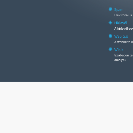
Elektronikus
A hírlevél e
A webkettő k
Szabadon ter
amelyek…