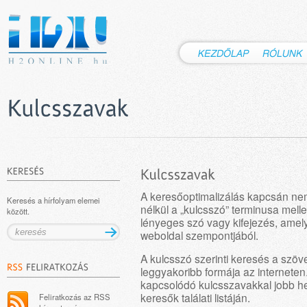
A keresőoptimalizálás kapcsán ne
Keresés a hírfolyam elemei
nélkül a „kulcsszó” terminusa melle
között.
lényeges szó vagy kifejezés, amel
weboldal szempontjából.
A kulcsszó szerinti keresés a szö
leggyakoribb formája az interneten
kapcsolódó kulcsszavakkal jobb he
keresők találati listáján.
Feliratkozás az RSS