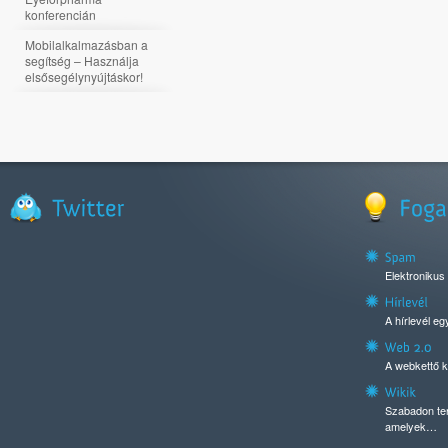
konferencián
Mobilalkalmazásban a
segítség – Használja
elsősegélynyújtáskor!
Elektronikus
A hírlevél e
A webkettő k
Szabadon ter
amelyek…