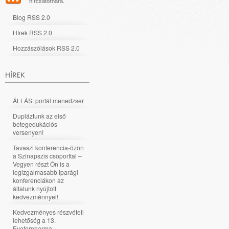
hírcsatornára.
Blog RSS 2.0
Hírek RSS 2.0
Hozzászólások RSS 2.0
ÁLLÁS: portál menedzser
Dupláztunk az első
betegedukációs
versenyen!
Tavaszi konferencia-özön
a Szinapszis csoporttal –
Vegyen részt Ön is a
legizgalmasabb iparági
konferenciákon az
általunk nyújtott
kedvezménnyel!
Kedvezményes részvételi
lehetőség a 13.
Eyeforpharma