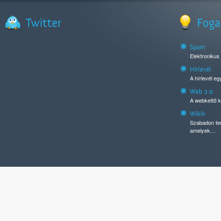
Elektronikus
A hírlevél e
A webkettő k
Szabadon ter
amelyek…